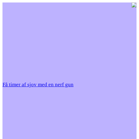
Få timer af sjov med en nerf gun