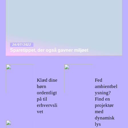
26/07/2022
Sparetippet, der også gavner miljøet
12/07/20
18/06/20
22
22
Klæd dine
Fed
børn
ambientbel
ordentligt
ysning?
på til
Find en
erhvervsli
projektør
vet
med
dynamisk
07/07/20
lys