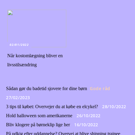
02/01/2022
Når kostomlægning bliver en
livsstilsændring
Gode råd
Sådan gør du badetid sjovere for dine børn
27/02/2023
28/10/2022
3 tips til købet: Overvejer du at købe en elcykel?
26/10/2022
Hold halloween som amerikanerne
16/10/2022
Bliv klogere på børneklip lige her
På udkig efter uddannelse? Overvej at blive shipping trainee