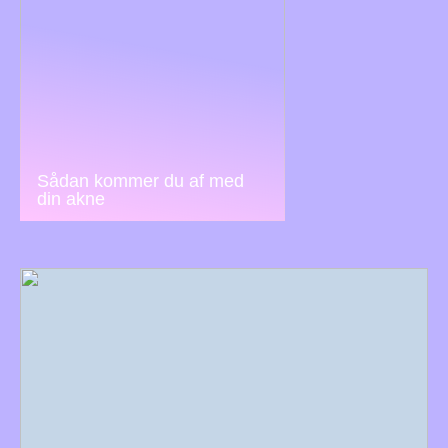
Sådan kommer du af med
din akne