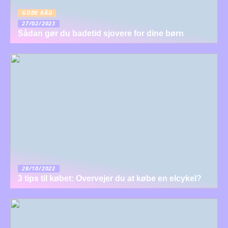
GODE RÅD
27/02/2023
Sådan gør du badetid sjovere for dine børn
28/10/2022
3 tips til købet: Overvejer du at købe en elcykel?