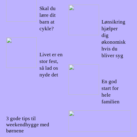
22
Skal du
18/06/20
22
lære dit
barn at
Lønsikring
cykle?
hjælper
dig
26/06/20
økonomisk
22
hvis du
Livet er en
bliver syg
stor fest,
så lad os
19/05/20
22
nyde det
En god
start for
hele
familien
14/05/2022
3 gode tips til
weekendhygge med
børnene