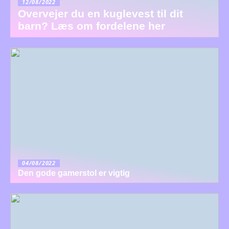
12/08/2022
Overvejer du en kuglevest til dit
barn? Læs om fordelene her
04/08/2022
Den gode gamerstol er vigtig