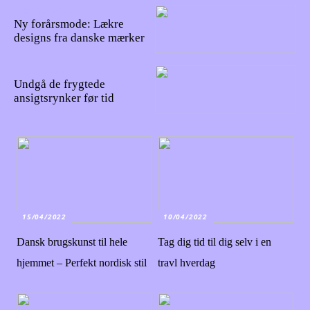
03/05/2022
Ny forårsmode: Lækre
designs fra danske mærker
16/04/2022
Undgå de frygtede
ansigtsrynker før tid
15/04/2022
10/04/2022
Dansk brugskunst til hele
Tag dig tid til dig selv i en
hjemmet – Perfekt nordisk stil
travl hverdag