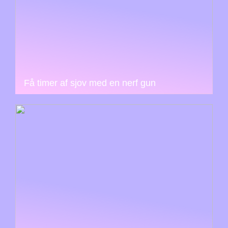
Få timer af sjov med en nerf gun