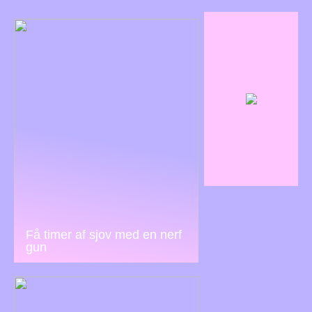
Få timer af sjov med en nerf
gun