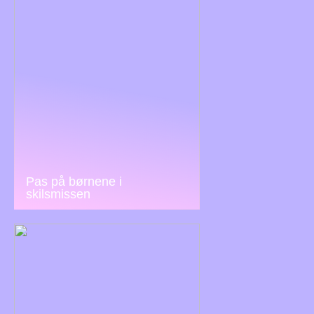
Pas på børnene i
skilsmissen