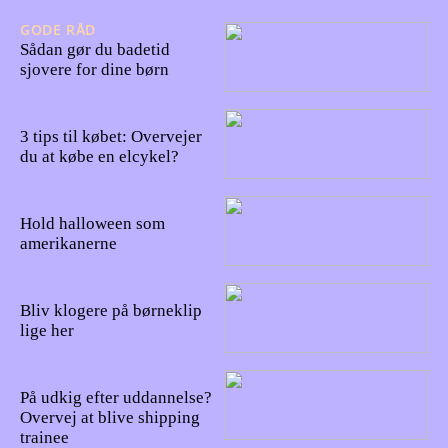
GODE RÅD
27/02/2023
Sådan gør du badetid
sjovere for dine børn
28/10/2022
3 tips til købet: Overvejer
du at købe en elcykel?
26/10/2022
Hold halloween som
amerikanerne
16/10/2022
Bliv klogere på børneklip
lige her
28/09/2022
På udkig efter uddannelse?
Overvej at blive shipping
trainee