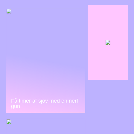
Få timer af sjov med en nerf
gun