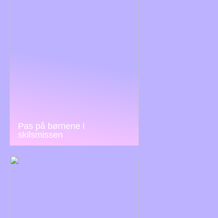
Pas på børnene i
skilsmissen