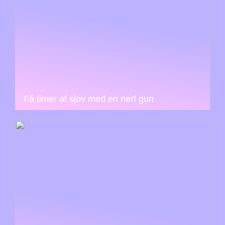
Få timer af sjov med en nerf gun