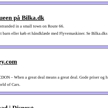
ueen på Bilka.dk
tranded in a small town on Route 66.
t barn eller køb et håndklæde med Flyvemaskiner. Se Bilka.dks 
ey.com
DON – When a great deal means a great deal. Gode priser og hu
rld of Cars.
ad | Disney+