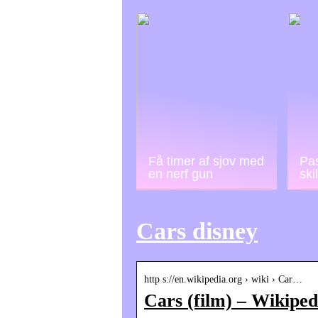
Få timer af sjov med
Pas
en nerf gun
ski
Cars disney
http s://en.wikipedia.org › wiki › Car…
Cars (film) – Wikiped