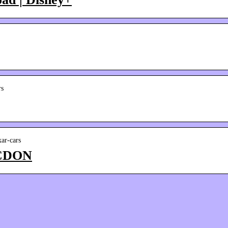
rs
xar-cars
 CDON
Såda