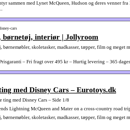
ventyr sammen med Lynet McQueen, Hudson og deres venner fra D
 …
isney-cars
 børnetøj, interiør | Jollyroom
j, børnemøbler, skoletasker, madkasser, tæpper, film og meget m
isgaranti – Fri fragt over 495 kr – Hurtig levering – 365 dages 
 ting med Disney Cars – Eurotoys.dk
e ting med Disney Cars – Side 1/8
iends Lightning McQueen and Mater on a cross-country road tri
j, børnemøbler, skoletasker, madkasser, tæpper, film og meget m