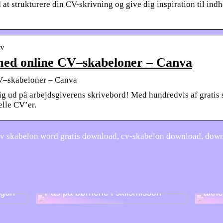
t strukturere din CV-skrivning og give dig inspiration til indh
cv
med online CV–skabeloner – Canva
V–skabeloner – Canva
 sig ud på arbejdsgiverens skrivebord! Med hundredvis af gratis
elle CV’er.
 skabelon word gratis download, cv-skabelon download, downlo
Såda
 gun
Pas på børnene i skilsmissen
akne