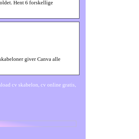
oldet. Hent 6 forskellige
 skabeloner giver Canva alle
ad cv skabelon, cv online gratis,
n kommer du af med din