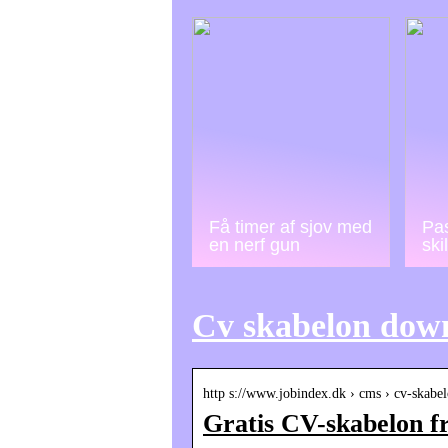
Få timer af sjov med
Pas
en nerf gun
ski
Cv skabelon dow
http s://www.jobindex.dk › cms › cv-skabe
Gratis CV-skabelon fr