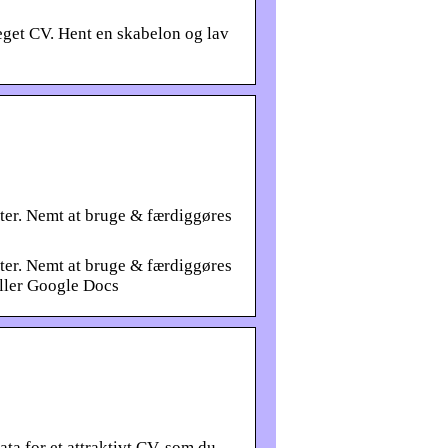
eget CV. Hent en skabelon og lav
fter. Nemt at bruge & færdiggøres
fter. Nemt at bruge & færdiggøres
eller Google Docs
ta for et attraktivt CV, som du