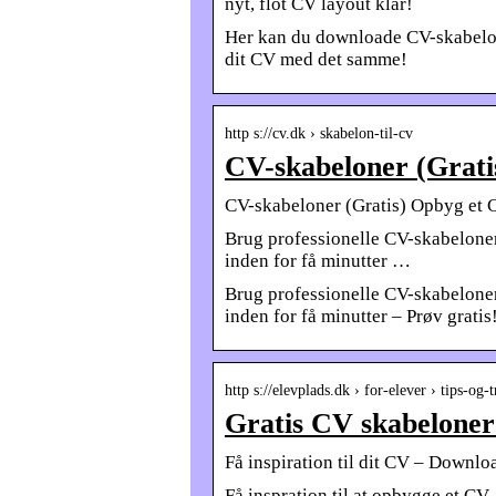
nyt, flot CV layout klar!
Her kan du downloade CV-skabelone
dit CV med det samme!
http s://cv.dk › skabelon-til-cv
CV-skabeloner (Grati
CV-skabeloner (Gratis) Opbyg et 
Brug professionelle CV-skabeloner
inden for få minutter …
Brug professionelle CV-skabeloner
inden for få minutter – Prøv grat
http s://elevplads.dk › for-elever › tips-og
Gratis CV skabeloner
Få inspiration til dit CV – Downlo
Få inspration til at opbygge et CV