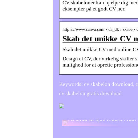
CV skabeloner kan hjælpe dig med a
eksempler på et godt CV her.
http s://www.canva.com › da_dk › skabe › 
Skab det unikke CV 
Skab det unikke CV med online C
Design et CV, der virkelig skiller
mulighed for at oprette profession
Keywords: cv skabelon download, cv
cv skabelon gratis download
Få timer af sjov med en nerf