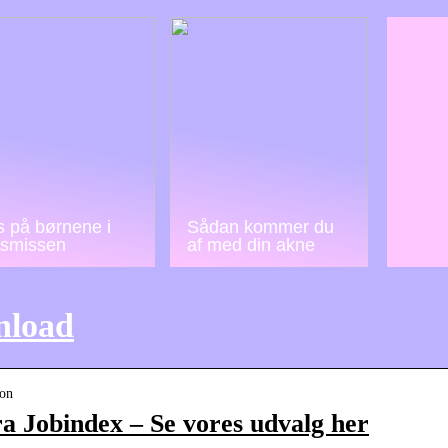
 på børnene i
Sådan kommer du
lsmissen
af med din akne
nload
lon
a Jobindex – Se vores udvalg her