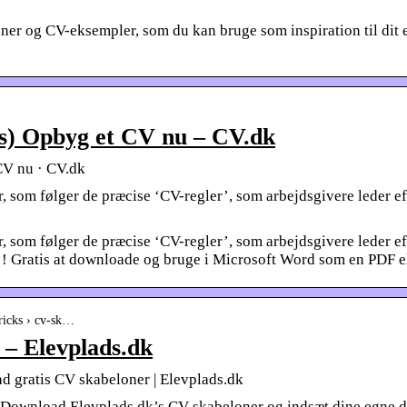
r og CV-eksempler, som du kan bruge som inspiration til dit 
s) Opbyg et CV nu – CV.dk
CV nu · CV.dk
, som følger de præcise ‘CV-regler’, som arbejdsgivere leder e
, som følger de præcise ‘CV-regler’, som arbejdsgivere leder e
is!! Gratis at downloade og bruge i Microsoft Word som en PDF 
-tricks › cv-sk…
 – Elevplads.dk
ad gratis CV skabeloner | Elevplads.dk
. Download Elevplads.dk’s CV skabeloner og indsæt dine egne da