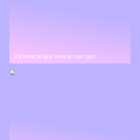
Få timer af sjov med en nerf gun