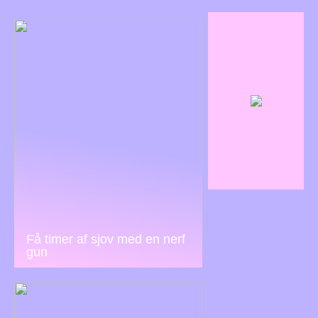
Få timer af sjov med en nerf
gun