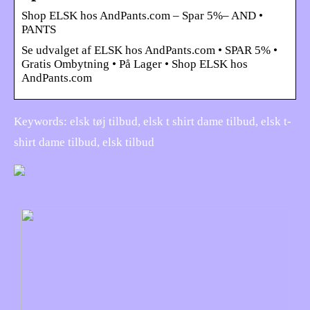
Shop ELSK hos AndPants.com – Spar 5%– AND •
PANTS
Se udvalget af ELSK hos AndPants.com • SPAR 5% •
Gratis Ombytning • På Lager • Shop ELSK hos
AndPants.com
Keywords: elsk tøj tilbud, elsk t shirt dame tilbud, elsk t-
shirt dame tilbud, elsk tilbud