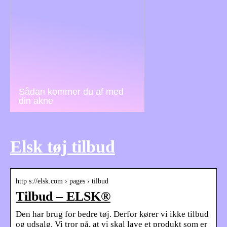
Sådan kommer du af med
din akne
Elsk tøj tilbud
http s://elsk.com › pages › tilbud
Tilbud – ELSK®
Den har brug for bedre tøj. Derfor kører vi ikke tilbud
og udsalg. Vi tror på, at vi skal lave et produkt som er