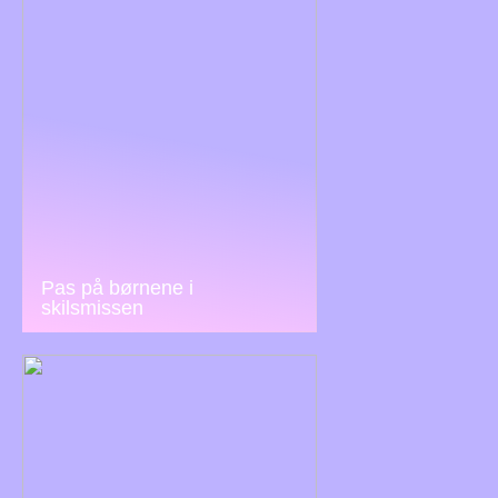
Pas på børnene i
skilsmissen