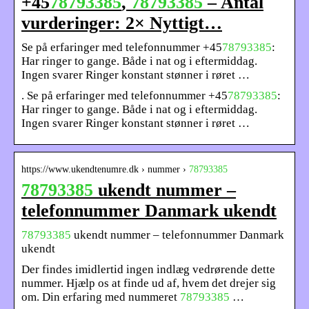
+45
78793385
,
78793385
– Antal
vurderinger: 2× Nyttigt…
Se på erfaringer med telefonnummer +45
78793385
:
Har ringer to gange. Både i nat og i eftermiddag.
Ingen svarer Ringer konstant stønner i røret …
. Se på erfaringer med telefonnummer +45
78793385
:
Har ringer to gange. Både i nat og i eftermiddag.
Ingen svarer Ringer konstant stønner i røret …
https://www.ukendtenumre.dk › nummer ›
78793385
78793385
ukendt nummer –
telefonnummer Danmark ukendt
78793385
ukendt nummer – telefonnummer Danmark
ukendt
Der findes imidlertid ingen indlæg vedrørende dette
nummer. Hjælp os at finde ud af, hvem det drejer sig
om. Din erfaring med nummeret
78793385
…