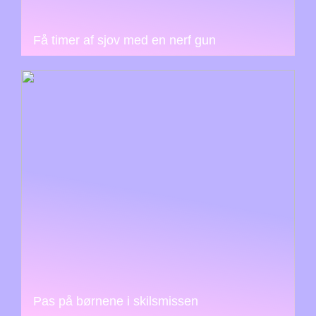
Få timer af sjov med en nerf gun
Pas på børnene i skilsmissen