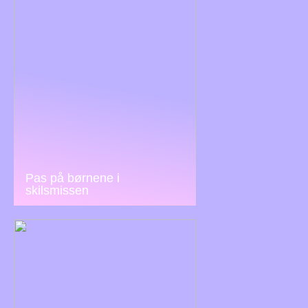
Pas på børnene i
skilsmissen