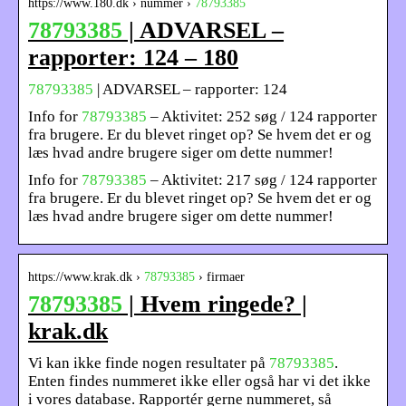
https://www.180.dk › nummer ›
78793385
78793385
| ADVARSEL –
rapporter: 124 – 180
78793385
| ADVARSEL – rapporter: 124
Info for
78793385
– Aktivitet: 252 søg / 124 rapporter
fra brugere. Er du blevet ringet op? Se hvem det er og
læs hvad andre brugere siger om dette nummer!
Info for
78793385
– Aktivitet: 217 søg / 124 rapporter
fra brugere. Er du blevet ringet op? Se hvem det er og
læs hvad andre brugere siger om dette nummer!
https://www.krak.dk ›
78793385
› firmaer
78793385
| Hvem ringede? |
krak.dk
Vi kan ikke finde nogen resultater på
78793385
.
Enten findes nummeret ikke eller også har vi det ikke
i vores database. Rapportér gerne nummeret, så