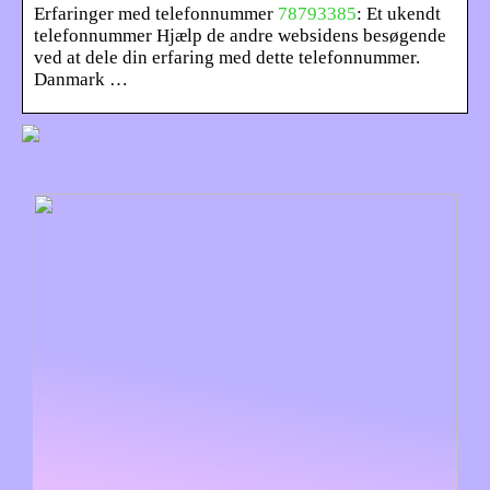
Erfaringer med telefonnummer
78793385
: Et ukendt
telefonnummer Hjælp de andre websidens besøgende
ved at dele din erfaring med dette telefonnummer.
Danmark …