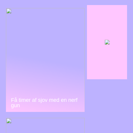
Få timer af sjov med en nerf
gun