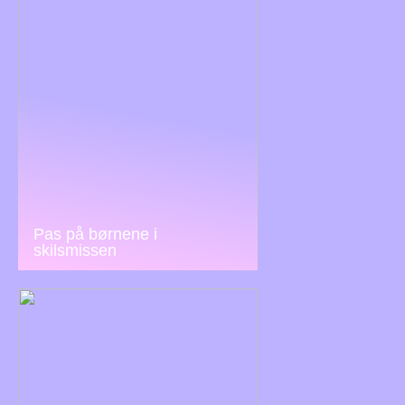
Pas på børnene i
skilsmissen