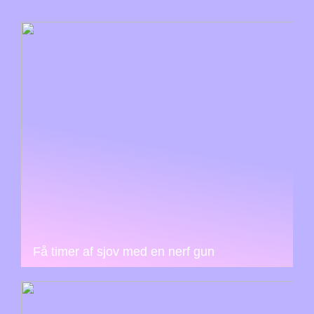
Få timer af sjov med en nerf gun