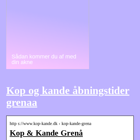
Sådan kommer du af med
din akne
Kop og kande åbningstider
grenaa
http s://www.kop-kande.dk › kop-kande-grena
Kop & Kande Grenå