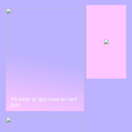
Få timer af sjov med en nerf
gun