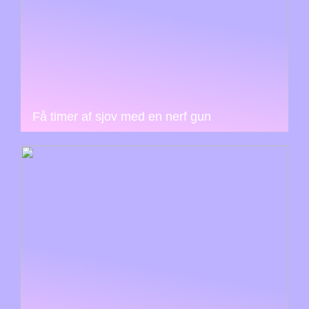
Få timer af sjov med en nerf gun