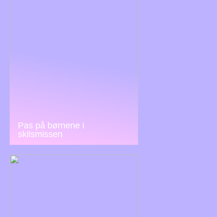
Pas på børnene i
skilsmissen