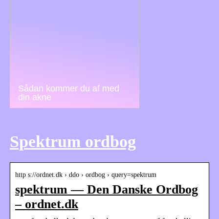
Sådan kommer du af med
din akne
Spektrum ordbog
http s://ordnet.dk › ddo › ordbog › query=spektrum
spektrum — Den Danske Ordbog
– ordnet.dk