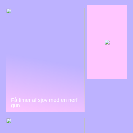
Få timer af sjov med en nerf
gun