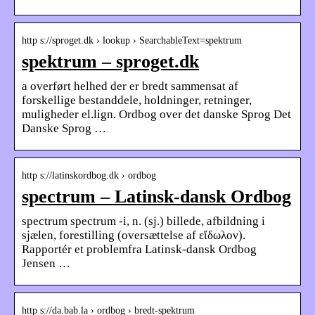
http s://sproget.dk › lookup › SearchableText=spektrum
spektrum – sproget.dk
a overført helhed der er bredt sammensat af
forskellige bestanddele, holdninger, retninger,
muligheder el.lign. Ordbog over det danske Sprog Det
Danske Sprog …
http s://latinskordbog.dk › ordbog
spectrum – Latinsk-dansk Ordbog
spectrum spectrum -i, n. (sj.) billede, afbildning i
sjælen, forestilling (oversættelse af εἴδωλον).
Rapportér et problemfra Latinsk-dansk Ordbog
Jensen …
http s://da.bab.la › ordbog › bredt-spektrum